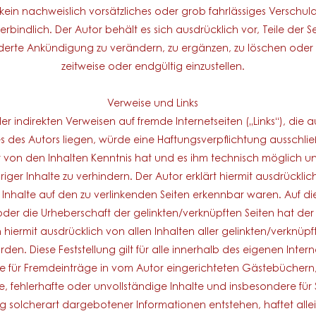
 kein nachweislich vorsätzliches oder grob fahrlässiges Verschulde
erbindlich. Der Autor behält es sich ausdrücklich vor, Teile der
rte Ankündigung zu verändern, zu ergänzen, zu löschen oder d
zeitweise oder endgültig einzustellen.
Verweise und Links
er indirekten Verweisen auf fremde Internetseiten („Links“), die 
des Autors liegen, würde eine Haftungsverpflichtung ausschließli
r von den Inhalten Kenntnis hat und es ihm technisch möglich 
riger Inhalte zu verhindern. Der Autor erklärt hiermit ausdrücklic
n Inhalte auf den zu verlinkenden Seiten erkennbar waren. Auf di
oder die Urheberschaft der gelinkten/verknüpften Seiten hat der Au
h hiermit ausdrücklich von allen Inhalten aller gelinkten/verknüp
den. Diese Feststellung gilt für alle innerhalb des eigenen Int
ie für Fremdeinträge in vom Autor eingerichteten Gästebüchern,
gale, fehlerhafte oder unvollständige Inhalte und insbesondere fü
 solcherart dargebotener Informationen entstehen, haftet allein