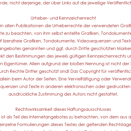
e, nicht derjenige, der über Links auf die jeweilige Veröffentlic
Urheber- und Kennzeichenrecht
t, in allen Publikationen die Urheberrechte der verwendeten Gra
e zu beachten, von ihm selbst erstellte Grafiken, Tondokumen
f lizenzfreie Grafiken, Tondokumente, Videosequenzen und Texte
tangebotes genannten und ggf. durch Dritte geschützten Mark
kt den Bestimmungen des jeweils gültigen Kennzeichenrechts u
n Eigentümer. Allein aufgrund der bloßen Nennung ist nicht der S
ch Rechte Dritter geschützt sind! Das Copyright für veröffentlic
t allein beim Autor der Seiten. Eine Vervielfältigung oder Verwen
uenzen und Texte in anderen elektronischen oder gedruckten P
ausdrückliche Zustimmung des Autors nicht gestattet.​
Rechtswirksamkeit dieses Haftungsausschlusses
 ist als Teil des Internetangebotes zu betrachten, von dem aus a
 einzelne Formulierungen dieses Textes der geltenden Rechtslage